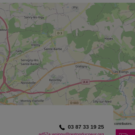
©
OpenStreetMap
contributors.
03 87 33 19 25
ad57a.woippy@restosducoeur.org