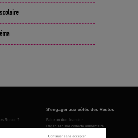
scolaire
inéma
S’engager aux côtés des Restos
es Restos ?
Faire un don financier
Organiser une collecte alimentaire
Faire un don en nature
Continuer sans accepter