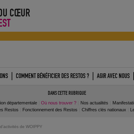
 DU CŒUR
EST
IONS
COMMENT BÉNÉFICIER DES RESTOS ?
AGIR AVEC NOUS
DANS CETTE RUBRIQUE
tion départementale
Où nous trouver ?
Nos actualités
Manifestat
des Restos
Fonctionnement des Restos
Chiffres clés nationaux
L
d’activités de WOIPPY