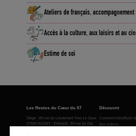
Ateliers de français, accompagnement 
Accès à la culture, aux loisirs et au c
Estime de soi
Les Restos du Cœur du 57
Découvrir
Siège : 80 rue du Lieutenant Yves Le Saux
Comment bénéficier d
57685 AUGNY - Entrepôt : 60 rue du Gal
Nos actions
Vansantberghe 57155 MARLY
Nos actus
03 87 38 48 49