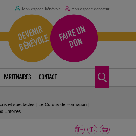
Mon espace bénévole
Mon espace donateur
F
A
I
R
E
U
N
D
O
D
E
V
E
N
I
R
B
É
N
É
V
O
L
E
N
PARTENAIRES
CONTACT
ions et spectacles
Le Cursus de Formation
es Enfoirés