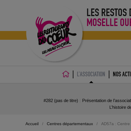
LES RESTOS
MOSELLE OU
L’ASSOCIATION
NOS ACT
ACCUEIL
#282 (pas de titre)
Présentation de l’associa
L’histoire 
Accueil
/
Centres départementaux
/
AD57a : Centre 